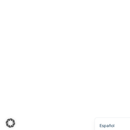
Українська
Svenska
Português
한국어
日本語
Italiano
Bahasa Indones
Deutsch
Français
Nederlands
简体中文
English
Español