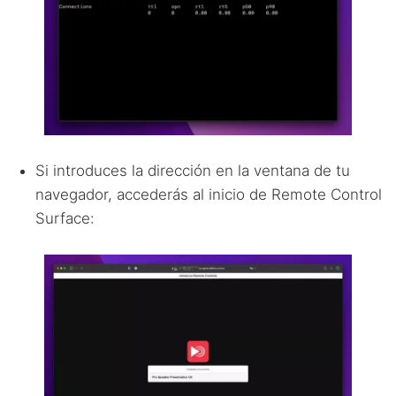
Si introduces la dirección en la ventana de tu
navegador, accederás al inicio de Remote Control
Surface: