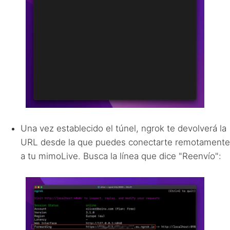
Una vez establecido el túnel, ngrok te devolverá la
URL desde la que puedes conectarte remotamente
a tu mimoLive. Busca la línea que dice "Reenvío":