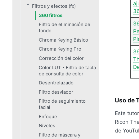
aj
Filtros y efectos (fx)
3
360 filtros
3
Filtro de eliminación de
fondo
P
Pl
Chroma Keying Básico
Chroma Keying Pro
3
Corrección del color
Th
D
Color LUT - Filtro de tabla
de consulta de color
Desentrelazado
Filtro desviador
Uso de 
Filtro de seguimiento
facial
Este tutor
Enfoque
Ricoh The
Niveles
de YouTub
Filtro de máscara y