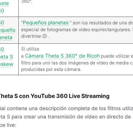
360°.
uste
60
60
Pequeños planetas
"
" son los resultados de una di
especial de fotogramas de vídeo equirectangulares. 
equeño
divertirse 🙂 .
aneta
Si utiliza
60
Cámara Theta S 360° de Ricoh
a
puede utilizar 
eta S
filtro para unir las dos imágenes de vídeo de media 
eskew
producidas por esta cámara.
Theta S con YouTube 360 Live Streaming
ial contiene una descripción completa de los filtros util
ta S para crear una transmisión de vídeo en directo de
e live: