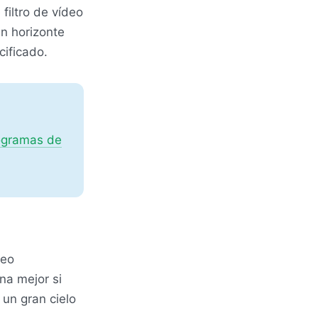
 filtro de vídeo
un horizonte
cificado.
ogramas de
deo
na mejor si
 un gran cielo