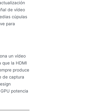
ctualización
ñal de vídeo
edias cúpulas
rve para
ona un vídeo
a que la
HDMI
iempre produce
 de captura
Design
y
GPU
potencia