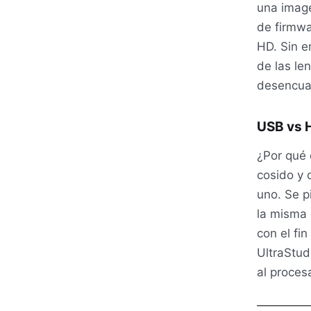
una image
de firmwa
HD. Sin 
de las le
desencuad
USB
vs
¿Por qué 
cosido y
uno. Se p
la misma 
con el fi
UltraStud
al proces