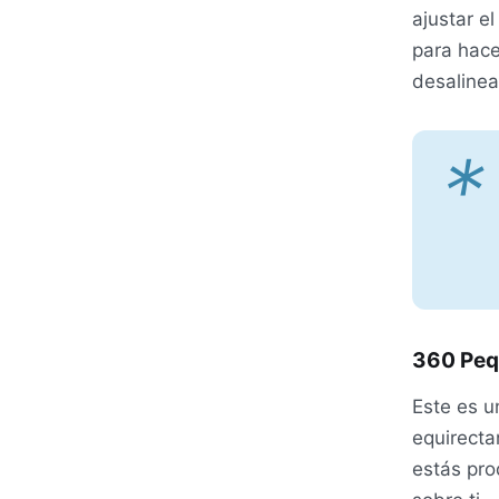
ajustar el
para hace
desalinea
*
360 Peq
Este es u
equirecta
estás pro