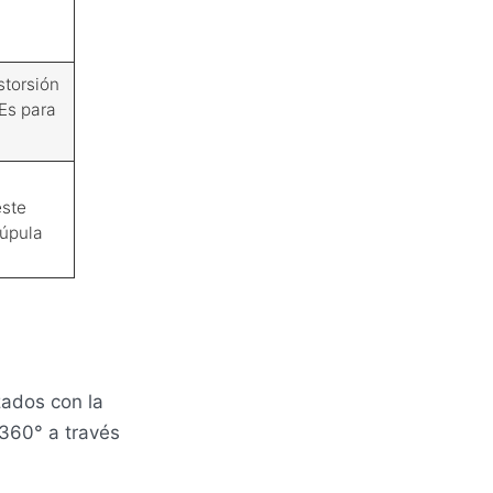
storsión
Es para
este
cúpula
izados con la
 360° a través