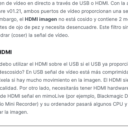
n de vídeo en directo a través de USB o HDMI. Con la a
re v01.21, ambos puertos de vídeo proporcionan una se
embargo, el
HDMI
imagen
no está cosido y contiene 2 m
ntes de ojo de pez y necesita desencuadre. Este filtro si
rar (coser) la señal de vídeo.
HDMI
debo utilizar el
HDMI
sobre el
USB
si el
USB
ya proporci
 descosido? En
USB
señal de vídeo está más comprimid
ixela si hay mucho movimiento en la imagen. El HDMI s
calidad. Por otro lado, necesitarás tener
HDMI
hardware
n de
HDMI
señal en mimoLive (por ejemplo, Blackmagic 
io Mini Recorder) y su ordenador pasará algunos
CPU
ar la imagen.