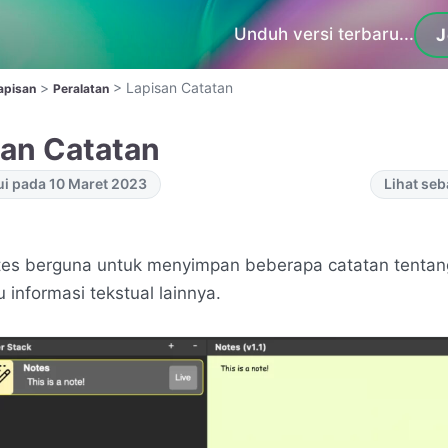
Unduh versi terbaru...
J
>
>
Lapisan Catatan
Lapisan
Peralatan
san Catatan
ui pada 10 Maret 2023
Lihat se
tes berguna untuk menyimpan beberapa catatan tenta
u informasi tekstual lainnya.