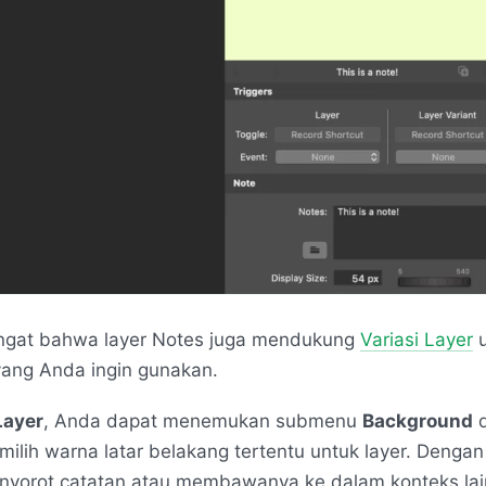
ingat bahwa layer Notes juga mendukung
Variasi Layer
u
yang Anda ingin gunakan.
Layer
, Anda dapat menemukan submenu
Background
d
ilih warna latar belakang tertentu untuk layer. Dengan
nyorot catatan atau membawanya ke dalam konteks lai