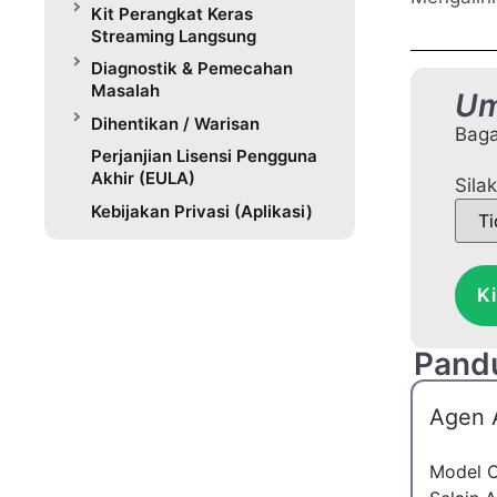
Kit Perangkat Keras
Streaming Langsung
Diagnostik & Pemecahan
Masalah
Um
Dihentikan / Warisan
Baga
Perjanjian Lisensi Pengguna
Akhir (EULA)
Sila
Kebijakan Privasi (Aplikasi)
Ki
Pand
Agen 
Model C