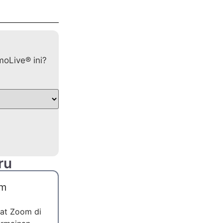
oLive® ini?
ru
om
at Zoom di
UK