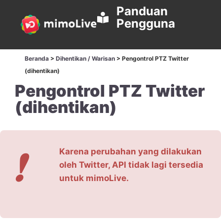
Panduan
Pengguna
Beranda
>
Dihentikan / Warisan
>
Pengontrol PTZ Twitter
(dihentikan)
Pengontrol PTZ Twitter
(dihentikan)
❗
Karena perubahan yang dilakukan
oleh Twitter, API tidak lagi tersedia
untuk mimoLive.