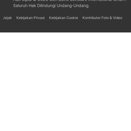
Seluruh Hak Dilindungi Undang-Undang.
Jejak
Kebijakan Privasi
Kebijakan Cookie
Kontributor Foto & Video
Українська
Svenska
Español